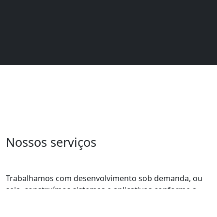
Nossos serviços
Trabalhamos com desenvolvimento sob demanda, ou
seja, construímos sistemas e aplicativos conforme a
necessidade e especificações de nossos clientes.
Gostamos de nos referir a esta modalidade como